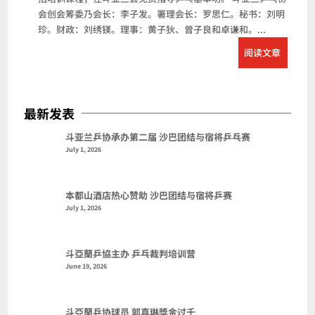
会创会筹委乃会长：李子发。署理会长：罗思仁。秘书：刘明
珍。财政：刘绣镁。理事：黄子狄、曾子良和卓谦和。...
阅读文章
最新发表
斗亚兰乒协承办第二届 沙巴团结与宿将乒乓赛
July 1, 2026
本都山酒店热心赞助 沙巴团结与宿将乒赛
July 1, 2026
斗亞蘭乒協主办 乒乓裁判培训营
June 19, 2026
斗亞蘭乒协球员 郭真琳獎金过千