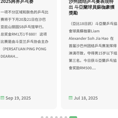
2025跨界乒乓赛
沙州团结乒乓賽表現特
出 斗亞蘭球員蘇枷豪獲
一项不分区域和肤色的乒乓比
獎勵
赛将于下月20及21日在沙巴
（亞比18日訊）斗亞蘭乒乓協
亚庇山丽园SB乒乓馆举行。
會球員蘇枷豪Liam
总奖金RM1万1千880！ 这项
Alexander Soh Jia Hao 在
比赛是由斗亚兰乒乓协会主办
首届沙巴州团结乒乓赛发挥得
（PERSATUAN PING PONG
淋漓尽致，夺得男15岁以下组
DEARAH...
第三名。今日获斗亞蘭乒乓協
會奖励RM500....
Sep 19, 2025
Jul 18, 2025

