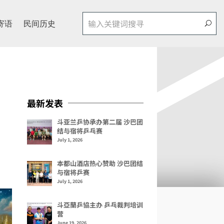
寄语
民间历史
最新发表
斗亚兰乒协承办第二届 沙巴团
结与宿将乒乓赛
July 1, 2026
本都山酒店热心赞助 沙巴团结
与宿将乒赛
July 1, 2026
斗亞蘭乒協主办 乒乓裁判培训
营
June 19, 2026