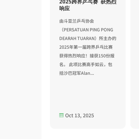
跨界乒乓赛 钟达伟
2025跨界乒乓赛 获热烈
颁奖
响应
日讯）经过2天激烈
由斗亚兰乒乓协会
由斗亚兰乒乓协会
（PERSATUAN PING PONG
UAN PING PONG
DEARAH TUARAN）所主办的
2025年第一届跨界乒乓比赛
获得热烈响应！接获150份报
名。 此项比赛高手如云，包
括沙巴冠军Alan...
, 2025
Oct 13, 2025
