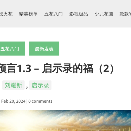
坛火花
精英榜单
五花八门
影视极品
少兒花圃
款款
五花八门
最新发表
言1.3 – 启示录的福（2）
刘耀新
,
启示录
Feb 20, 2024
|
0 comments