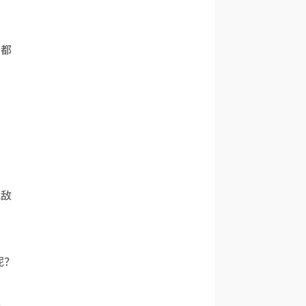
，都
仇敌
呢？
遇