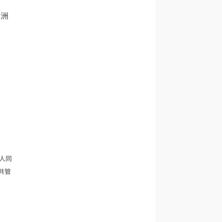
欧洲
人同
共管