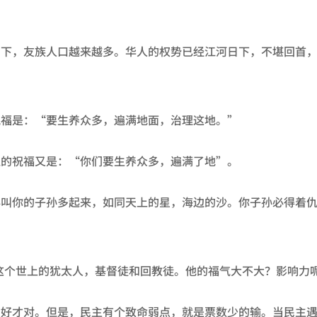
日下，友族人口越来越多。华人的权势已经江河日下，不堪回首
祝福是：“要生养众多，遍满地面，治理这地。”
亚的祝福又是：“你们要生养众多，遍满了地”。
必叫你的子孙多起来，如同天上的星，海边的沙。你子孙必得着
这个世上的犹太人，基督徒和回教徒。他的福气大不大？影响力
才好才对。但是，民主有个致命弱点，就是票数少的输。当民主