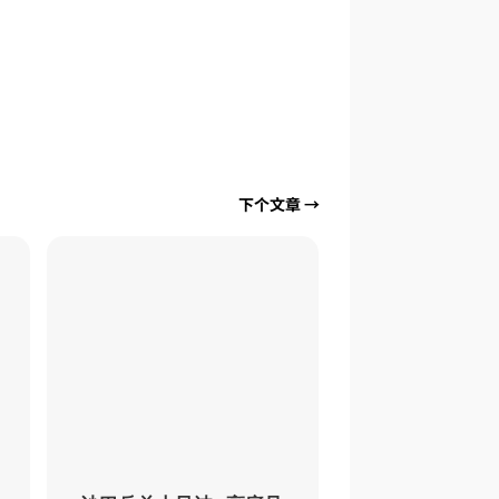
下个文章
→