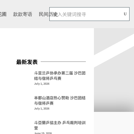
花圃
款款寄语
民间历史
最新发表
斗亚兰乒协承办第二届 沙巴团
结与宿将乒乓赛
July 1, 2026
本都山酒店热心赞助 沙巴团结
与宿将乒赛
July 1, 2026
斗亞蘭乒協主办 乒乓裁判培训
营
June 19, 2026