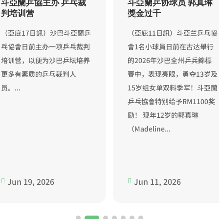
斗亞蘭乒協主办 乒乓裁
斗亞蘭乒协球员 郭真琳
判培训营
獎金过千
（亞庇17日訊）沙巴斗亞蘭乒
（亞庇11日訊）斗亞兰乒乓協
乓協會日前主办一项乒乓裁判
會1名小球員日前在古达舉行
培训营，以便为沙巴乒坛培养
的2026年沙巴全州乒兵錦標
更多有素质的乒乓裁判人
賽中，表现亮眼，勇夺13岁及
员。...
15岁组女单双料季军！斗亞蘭
乒乓協會特别给予RM1100奖
励！ 现年12岁的郭真琳
（Madeline...
Jun 19, 2026
Jun 11, 2026

