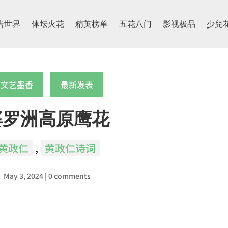
告世界
体坛火花
精英榜单
五花八门
影视极品
少兒
文艺墨香
最新发表
婆罗洲高原鹰花
黄政仁
,
黄政仁诗词
May 3, 2024
|
0 comments