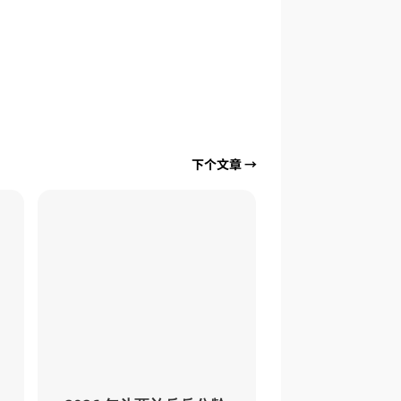
下个文章
→