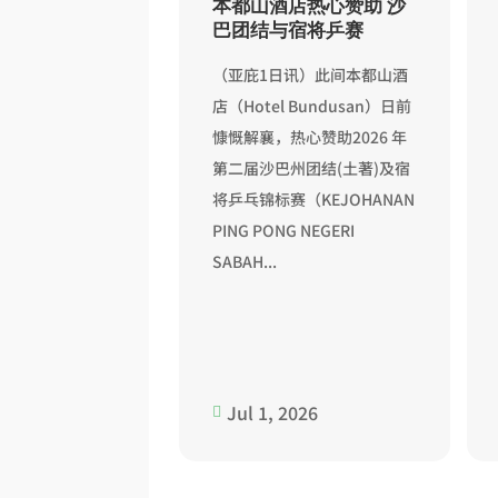
乒协承办第二届
本都山酒店热心赞助 沙
结与宿将乒乓赛
巴团结与宿将乒赛
日讯）亚庇斗亚兰乒
（亚庇1日讯）此间本都山酒
经获沙巴乒总委任承
店（Hotel Bundusan）日前
 年第二届沙巴州团结
慷慨解襄，热心赞助2026 年
宿将乒乓锦标赛
第二届沙巴州团结(土著)及宿
NAN PING PONG
将乒乓锦标赛（KEJOHANAN
ABAH PERPADUAN
PING PONG NEGERI
SABAH...
2026
Jul 1, 2026
