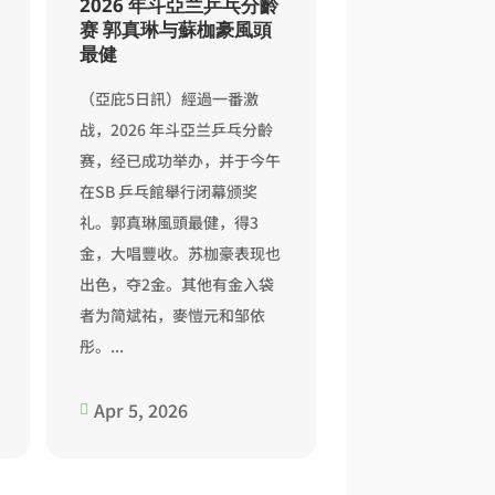
2026 年斗亞兰乒乓分齡
2025跨界乒乓
赛 郭真琳与蘇枷豪風頭
杨奕智颁奖
最健
（亚庇22日讯）经
（亞庇5日訊）經過一番激
的竞技，由斗亚兰
战，2026 年斗亞兰乒乓分齡
（PERSATUAN PI
赛，经已成功举办，并于今午
DEARAH...
在SB 乒乓館舉行闭幕颁奖
礼。郭真琳風頭最健，得3
金，大唱豐收。苏枷豪表现也
出色，夺2金。其他有金入袋
者为简斌祐，麥愷元和邹依
彤。...
Apr 5, 2026
Oct 22, 2025

