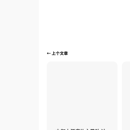
←
上个文章