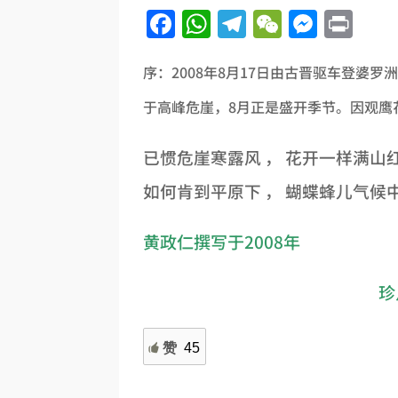
Facebook
WhatsApp
Telegram
WeChat
Messe
Pri
序：2008年8月17日由古晋驱车登婆
于高峰危崖，8月正是盛开季节。因观鹰
已惯危崖寒露风 ， 花开一样满山
如何肯到平原下 ， 蝴蝶蜂儿气候
黄政仁撰写于2008年
珍
赞
45