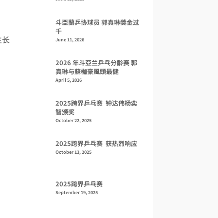
斗亞蘭乒协球员 郭真琳獎金过
千
生长
June 11, 2026
2026 年斗亞兰乒乓分齡赛 郭
真琳与蘇枷豪風頭最健
April 5, 2026
2025跨界乒乓赛 钟达伟杨奕
智颁奖
October 22, 2025
2025跨界乒乓赛 获热烈响应
October 13, 2025
2025跨界乒乓赛
September 19, 2025