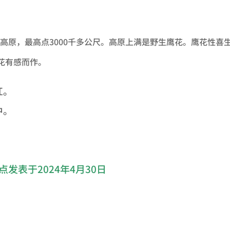
nger
nt
罗洲高原，最高点3000千多公尺。高原上满是野生鹰花。鹰花性喜
花有感而作。
红。
中。
点发表于2024年4月30日