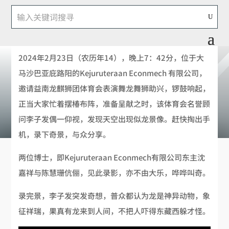
分享文章
Facebook
WhatsApp
Telegram
WeChat
Messenger
Print
2024年2月23日（农历年14），晚上7：42分，位于大
马沙巴亚庇路阳的Kejuruteraan Econmech 有限公司，
邀请益南龙麒狮团体育会表演舞龙舞狮助兴，锣鼓响起，
正当大家忙着摆椿布阵，准备呈献之时，该体育会名誉顾
问李子发偶一仰视，发现天空出现似龙景像。赶快掏出手
机，录下奇景，与众分享。
两位博士，即Kejuruteraan Econmech有限公司东主沈
嘉祥与陈慧珊伉俪，见此录影，亦不由大乐，哗哗叫奇。
录完景，李子发突发奇想，普众都认为龙是神异动物，象
征祥瑞，果真有龙来到人间，不把人吓得东藏西躲才怪。