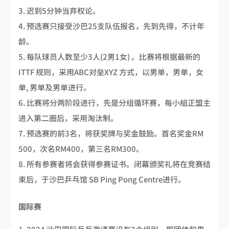
迟到5分钟当弃权论。
预选赛只接受沙巴25支队伍报名，先到先得，不计年
龄。
每队球员人数至少3人(2男1女) 。比赛将根据最新的
ITTF 规则，采用ABC对垒XYZ 方式，以男单，男单，女
单, 男单及男单进行。
比赛将分两阶段进行，先是分组循环赛，每小組正盟主
进入第二圈后，采用淘汰制。
预选赛的前3名，将获奖牌与奖金鼓励。首名奖金RM
500，次名RM400，第三名RM300。
所有参赛者将会获得参赛证书。闭幕颁奖礼将在竞赛结
束后，于沙巴乒乓馆 SB Ping Pong Centre进行。
国际赛