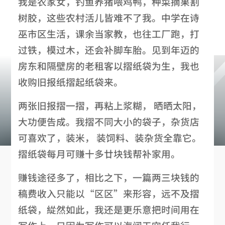
我是农家女，钓鱼养猪喂鸡鸭，种菜摘果割
树胶，这些农村活儿皆难不了我。中学在诗
巫市区生活，课余当家教，也往工厂跑，打
过铁，模过木，还会补脚车胎。见到年迈的
房东和隔壁房的老租客以摺纸袋为生，我也
收购旧报纸摺起纸袋来。
两张旧报摺一摺，再粘上浆糊， 晒晒太阳，
大功便告成。我摺不同大小的袋子，杂货店
可喜欢了，装米， 装饲料、装杂货全靠它。
摺纸袋每月可赚十多廿块钱帮补家用。
赚钱途径多了，相比之下，一篇两三块钱的
稿费收入只能以“区区”来形容，远不及摺
纸袋，緃然如此，我还是更乐意把时间用在