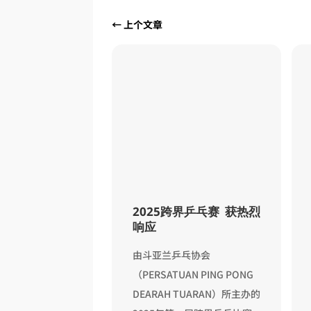
←
上个文章
跨界乒乓赛 钟达伟
2025跨界乒乓赛 获热烈
颁奖
响应
日讯）经过2天激烈
由斗亚兰乒乓协会
由斗亚兰乒乓协会
（PERSATUAN PING PONG
UAN PING PONG
DEARAH TUARAN）所主办的