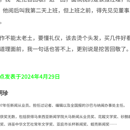
，他阅后叫我第二天上班，但上班之前，得先见见董事
。
作不能太老土，要懂礼仪，该去烫个头发，买几件好
道理面前，我一句话也答不上，更别说是挖苦回敬了
点发表于2024年4月29日
明珍
-2007年任新闻从业员。担任过记者、编辑以及全国报的沙巴与纳闽办事处主任。
获奖无数，包括获得马来西亚新闻学院大马新闻从业员奖、花蹤文学奖、砂朥
奖、诗巫中华文艺社常年文学奖、亚庇市长杯新闻奖、蚬売新闻奖……