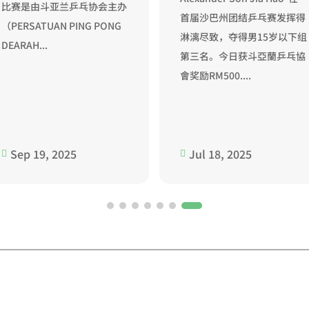
比赛是由斗亚兰乒乓协会主办
首届沙巴州团结乒乓赛发挥得
（PERSATUAN PING PONG
淋漓尽致，夺得男15岁以下组
DEARAH...
第三名。今日获斗亞蘭乒乓協
會奖励RM500....
Sep 19, 2025
Jul 18, 2025

