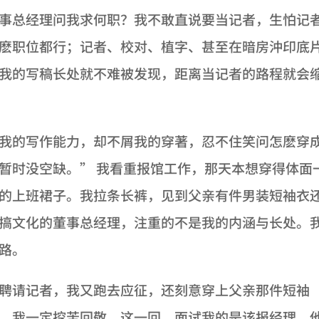
事总经理问我求何职？我不敢直说要当记者，生怕记
麽职位都行；记者、校对、植字、甚至在暗房沖印底
我的写稿长处就不难被发现，距离当记者的路程就会
我的写作能力，却不屑我的穿著，忍不住笑问怎麽穿
暂时没空缺。” 我看重报馆工作，那天本想穿得体面
的上班裙子。我拉条长裤，见到父亲有件男装短袖衣
搞文化的董事总经理，注重的不是我的内涵与长处。
路。
聘请记者，我又跑去应征，还刻意穿上父亲那件短袖
，我一定挖苦回敬。这一回，面试我的是该报经理，