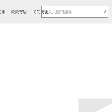
花圃
款款寄语
民间历史