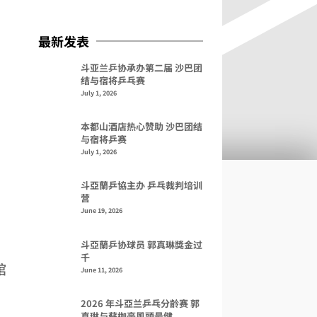
最新发表
斗亚兰乒协承办第二届 沙巴团
结与宿将乒乓赛
July 1, 2026
本都山酒店热心赞助 沙巴团结
与宿将乒赛
July 1, 2026
斗亞蘭乒協主办 乒乓裁判培训
营
June 19, 2026
斗亞蘭乒协球员 郭真琳獎金过
千
馆
June 11, 2026
2026 年斗亞兰乒乓分齡赛 郭
真琳与蘇枷豪風頭最健