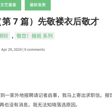
文艺墨香
最新发表
（第 7 篇）先敬褛衣后敬才
明珍
,
敬您！报纸 系列
Apr 29, 2024
|
0 comments
nger
nt
见到一家外地报聘请记者启事，我马上寄出求职信。报
再也没有消息。我无法知晓落选原因。