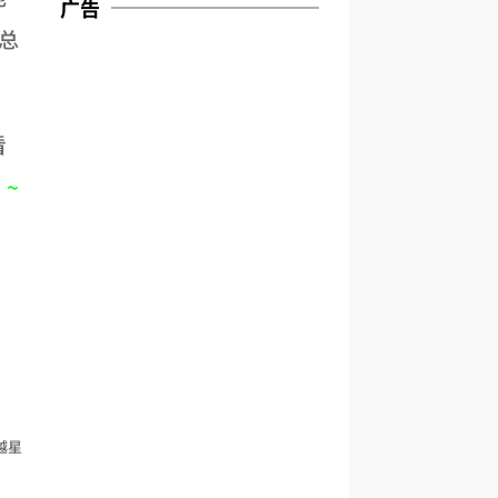
广告
总
看
。
~
越星