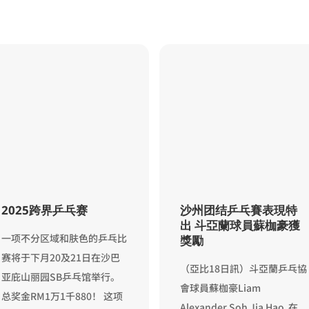
2025跨界乒乓赛
沙州团结乒乓賽表現特
出 斗亞蘭球員蘇枷豪獲
一项不分区域和肤色的乒乓比
獎勵
赛将于下月20及21日在沙巴
（亞比18日訊）斗亞蘭乒乓協
亚庇山丽园SB乒乓馆举行。
會球員蘇枷豪Liam
总奖金RM1万1千880！ 这项
Alexander Soh Jia Hao 在